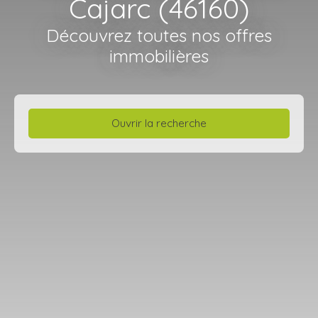
Cajarc (46160)
Découvrez toutes nos offres
immobilières
Ouvrir la recherche
Type de bien
Terrain
Localisation
Cajarc (46160)
Budget max (€)
Surface min (m²)