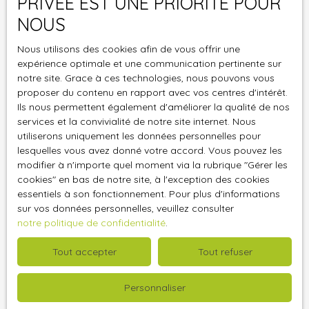
PRIVÉE EST UNE PRIORITÉ POUR
Vente
NOUS
Type de bien
Terrain
Nous utilisons des cookies afin de vous offrir une
expérience optimale et une communication pertinente sur
Localisation
Cajarc (46160)
notre site. Grace à ces technologies, nous pouvons vous
proposer du contenu en rapport avec vos centres d'intérêt.
Ils nous permettent également d'améliorer la qualité de nos
Budget max (€)
services et la convivialité de notre site internet. Nous
utiliserons uniquement les données personnelles pour
Surface min (m²)
lesquelles vous avez donné votre accord. Vous pouvez les
modifier à n'importe quel moment via la rubrique ″Gérer les
J'accepte le traitement de mes données
cookies″ en bas de notre site, à l'exception des cookies
essentiels à son fonctionnement. Pour plus d'informations
personnelles conformément au RGPD. Si vous ne
sur vos données personnelles, veuillez consulter
souhaitez pas faire l'objet de prospection
notre politique de confidentialité
.
commerciale par voie téléphonique, vous pouvez
vous inscrire gratuitement sur la liste d'opposition
Tout accepter
Tout refuser
au démarchage téléphonique, prévu par l'article
L223-1 du code de la consommation, sur le site
Personnaliser
Internet www.bloctel.gouv.fr ou par courrier
adressé à :