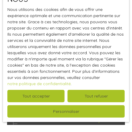
Agence à Bauvin
Nous utilisons des cookies afin de vous offrir une
ESTIMATION À BAUVIN
expérience optimale et une communication pertinente sur
notre site. Grace à ces technologies, nous pouvons vous
proposer du contenu en rapport avec vos centres d'intérêt.
Blog
Ils nous permettent également d'améliorer la qualité de nos
services et la convivialité de notre site internet. Nous
utiliserons uniquement les données personnelles pour
Comment vendre rapidement son bien
lesquelles vous avez donné votre accord. Vous pouvez les
immobilier ?
modifier à n'importe quel moment via la rubrique ″Gérer les
cookies″ en bas de notre site, à l'exception des cookies
Faut-il rénover son bien immobilier avant de
essentiels à son fonctionnement. Pour plus d'informations
vendre ?
sur vos données personnelles, veuillez consulter
notre politique de confidentialité
.
L'immobilier à Provin
5 raisons pour lesquelles vous n'arrivez pas à
Tout accepter
Tout refuser
vendre un bien à Provin
L'investissement locatif à Provin
Personnaliser
Combien vaut une maison à Bauvin aujourd’hui
?