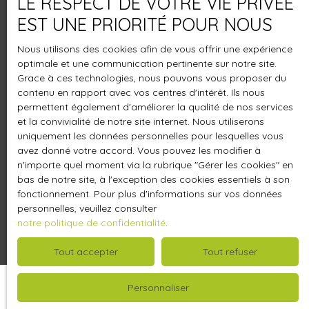
LE RESPECT DE VOTRE VIE PRIVÉE
EST UNE PRIORITÉ POUR NOUS
En parcourant les annonces de notre agence
immobilière à
Provin
, vous trouverez une large sélection
Nous utilisons des cookies afin de vous offrir une expérience
de maisons, terrains et appartements disponibles sur le
optimale et une communication pertinente sur notre site.
territoire de la commune et 20 kms autours.
Grace à ces technologies, nous pouvons vous proposer du
contenu en rapport avec vos centres d'intérêt. Ils nous
Vous n'êtes pas encore certains du type de propriété
permettent également d'améliorer la qualité de nos services
que vous désirez ? Alors, contactez La Petite Agence.
et la convivialité de notre site internet. Nous utiliserons
uniquement les données personnelles pour lesquelles vous
Tout comme leurs chiens, nos conseillers ont du flair pour
avez donné votre accord. Vous pouvez les modifier à
dénicher le
bien idéal pour nos clients
.
n'importe quel moment via la rubrique ″Gérer les cookies″ en
bas de notre site, à l'exception des cookies essentiels à son
fonctionnement. Pour plus d'informations sur vos données
personnelles, veuillez consulter
notre politique de confidentialité
.
Tout accepter
Tout refuser
Personnaliser