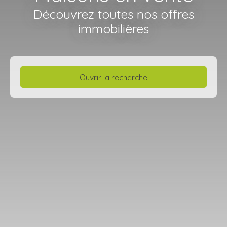
Découvrez toutes nos offres
immobilières
Ouvrir la recherche
Type de bien
Maison
Localisation
Budget max (€)
Surface min (m²)
Rechercher