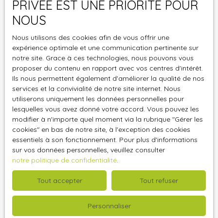
PRIVÉE EST UNE PRIORITÉ POUR
Vente
NOUS
Type de bien
Maison
Nous utilisons des cookies afin de vous offrir une
expérience optimale et une communication pertinente sur
Localisation
notre site. Grace à ces technologies, nous pouvons vous
proposer du contenu en rapport avec vos centres d'intérêt.
Budget max (€)
Ils nous permettent également d'améliorer la qualité de nos
services et la convivialité de notre site internet. Nous
utiliserons uniquement les données personnelles pour
Surface min (m²)
lesquelles vous avez donné votre accord. Vous pouvez les
modifier à n'importe quel moment via la rubrique ″Gérer les
Pièces min
cookies″ en bas de notre site, à l'exception des cookies
essentiels à son fonctionnement. Pour plus d'informations
sur vos données personnelles, veuillez consulter
J'accepte le traitement de mes données
notre politique de confidentialité
.
personnelles conformément au RGPD. Si vous ne
souhaitez pas faire l'objet de prospection
Tout accepter
Tout refuser
commerciale par voie téléphonique, vous pouvez
vous inscrire gratuitement sur la liste d'opposition
Personnaliser
au démarchage téléphonique, prévu par l'article